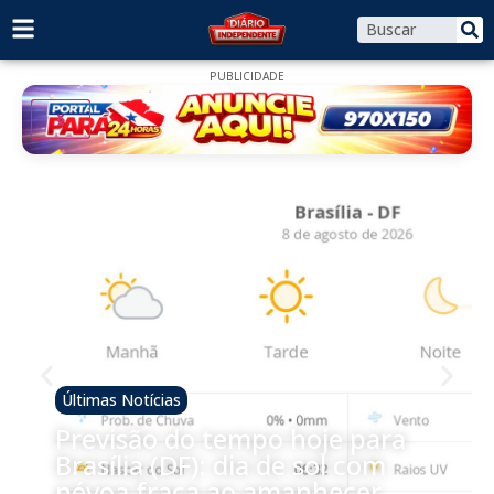
PUBLICIDADE
Últimas Notícias
Previsão do tempo hoje para
Brasília (DF): dia de sol com
névoa fraca ao amanhecer