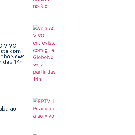
O VIVO
ista com
GloboNews
ir das 14h
1
caba ao