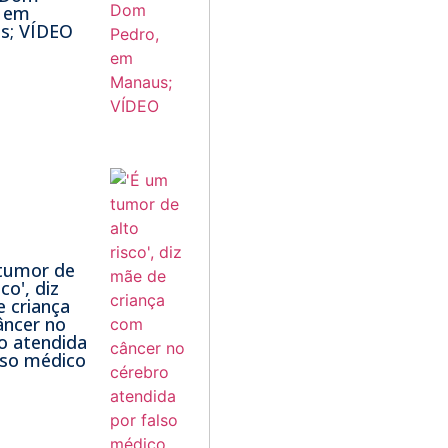
, em
s; VÍDEO
tumor de
sco', diz
 criança
ncer no
o atendida
lso médico