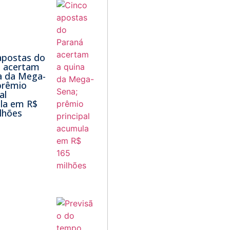
apostas do
á acertam
a da Mega-
prêmio
al
la em R$
lhões