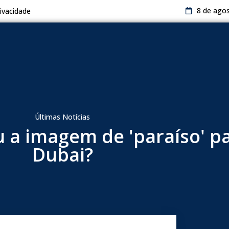
8 de ago
rivacidade
Últimas Notícias
u a imagem de 'paraíso' p
Dubai?