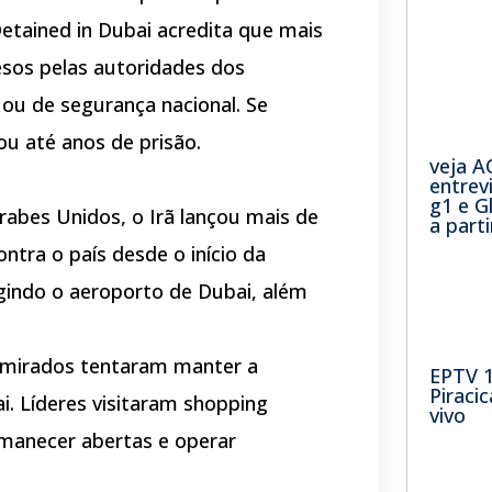
 Detained in Dubai acredita que mais
esos pelas autoridades dos
 ou de segurança nacional. Se
u até anos de prisão.
veja A
entrev
g1 e 
abes Unidos, o Irã lançou mais de
a part
ontra o país desde o início da
indo o aeroporto de Dubai, além
mirados tentaram manter a
EPTV 
Piraci
. Líderes visitaram shopping
vivo
manecer abertas e operar