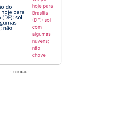
ão do
hoje para
a (DF): sol
lgumas
; não
PUBLICIDADE