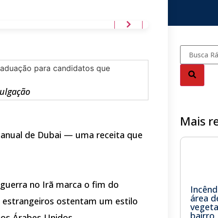
vulgação
Mais r
 anual de Dubai — uma receita que
guerra no Irã marca o fim do
Incênd
área d
 estrangeiros ostentam um estilo
veget
bairr
dos Árabes Unidos.