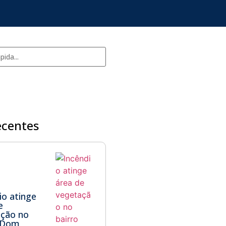
ecentes
io atinge
e
ação no
o Dom