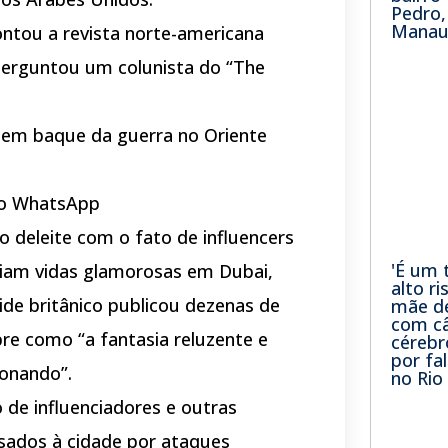
Pedro
Manau
ntou a revista norte-americana
 perguntou um colunista do “The
ntem baque da guerra no Oriente
 no WhatsApp
o deleite com o fato de influencers
'É um 
biam vidas glamorosas em Dubai,
alto ri
ide britânico publicou dezenas de
mãe de
com câ
re como “a fantasia reluzente e
cérebr
por fa
ronando”.
no Rio
de influenciadores e outras
sados à cidade por ataques