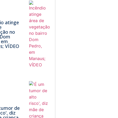
io atinge
e
ação no
o Dom
, em
s; VÍDEO
tumor de
sco', diz
 criança