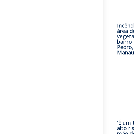
Incênd
área d
veget
bairr
Pedro
Manau
'É um 
alto ri
mãe de