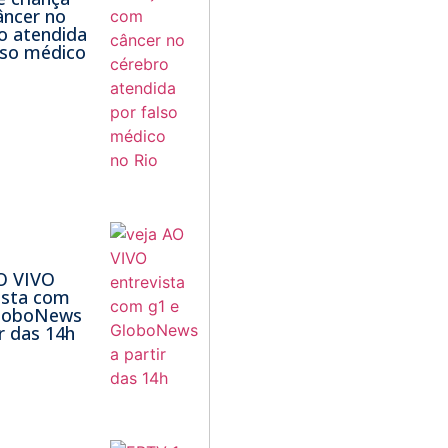
ncer no
o atendida
lso médico
O VIVO
ista com
GloboNews
ir das 14h