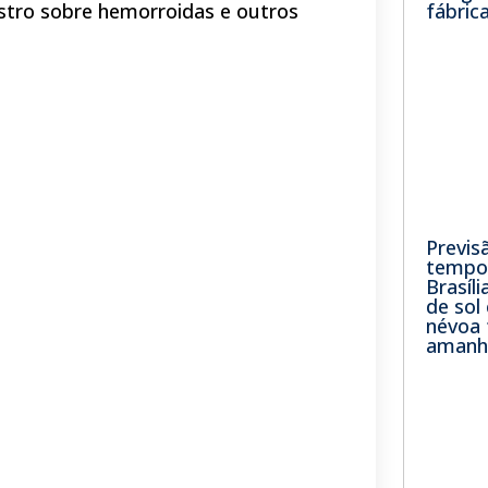
fábric
stro sobre hemorroidas e outros
Previs
tempo 
Brasíli
de sol
névoa 
amanh