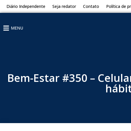
Diário Independente
Seja redator
Contato
Política de p
MENU
Bem-Estar #350 – Celula
hábi