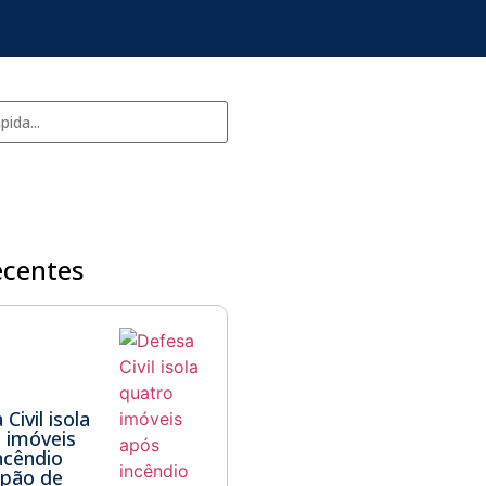
ecentes
Civil isola
 imóveis
ncêndio
lpão de