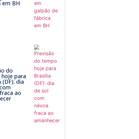
a em BH
ão do
hoje para
a (DF): dia
 com
fraca ao
ecer