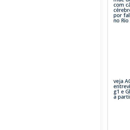
com câ
cérebr
por fa
no Rio
veja A
entrev
g1 e 
a part