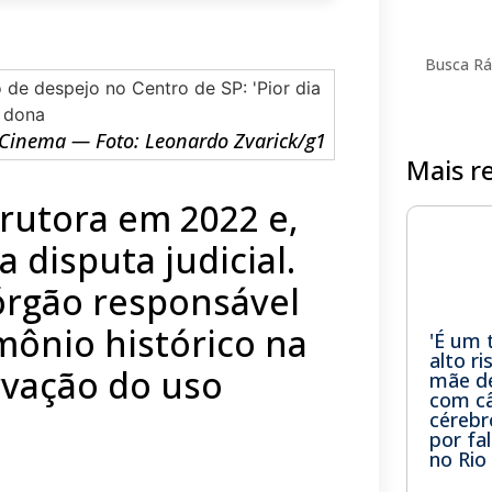
 Cinema — Foto: Leonardo Zvarick/g1
Mais r
trutora em 2022 e,
 disputa judicial.
órgão responsável
mônio histórico na
'É um 
alto ri
rvação do uso
mãe de
com câ
cérebr
por fa
no Rio