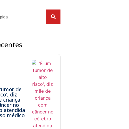
ecentes
tumor de
sco', diz
 criança
ncer no
o atendida
lso médico