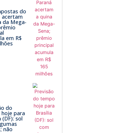
apostas do
á acertam
a da Mega-
prêmio
al
la em R$
lhões
ão do
hoje para
a (DF): sol
lgumas
; não