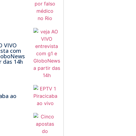
O VIVO
ista com
GloboNews
ir das 14h
1
caba ao