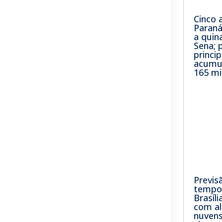
Cinco 
Paran
a quin
Sena; 
princip
acumu
165 mi
Previs
tempo 
Brasíli
com a
nuvens