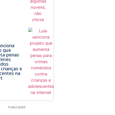
anciona
o que
ta penas
rimes
idos
 crianças e
centes na
et
PUBLICIDADE