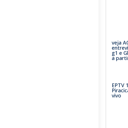
veja A
entrev
g1 e 
a part
EPTV 
Piraci
vivo