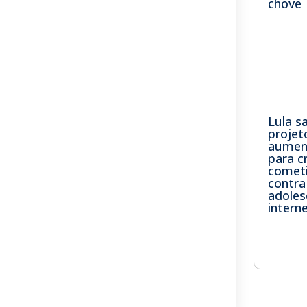
chove
Lula s
projet
aumen
para c
comet
contra
adoles
intern