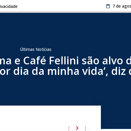
7 de ago
rivacidade
Últimas Notícias
 e Café Fellini são alvo 
ior dia da minha vida’, diz