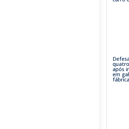
Defesa 
quatro
após i
em ga
fábric