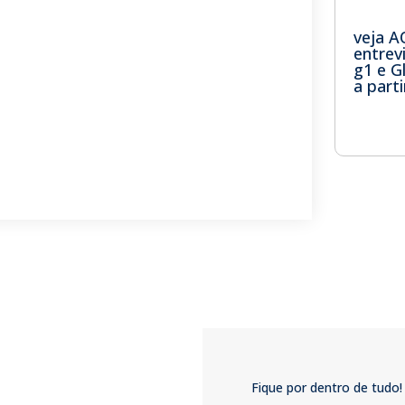
veja A
entrev
g1 e 
a part
Fique por dentro de tudo!