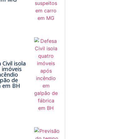
Civil isola
 imóveis
ncêndio
lpão de
a em BH