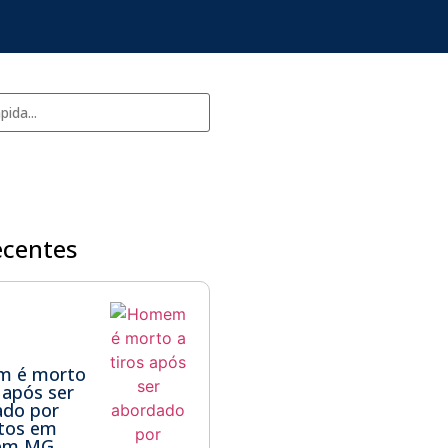
ecentes
 é morto
s após ser
ado por
itos em
 em MG