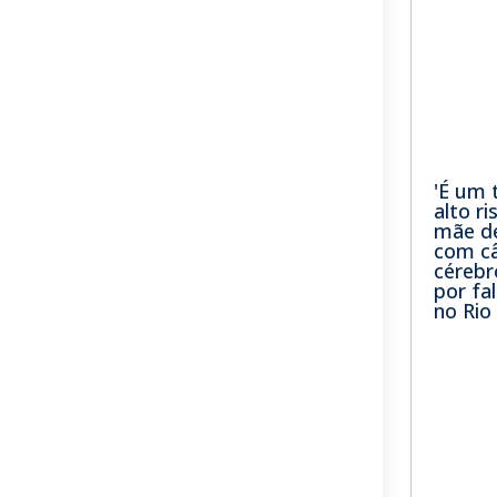
'É um 
alto ri
mãe de
com câ
cérebr
por fa
no Rio