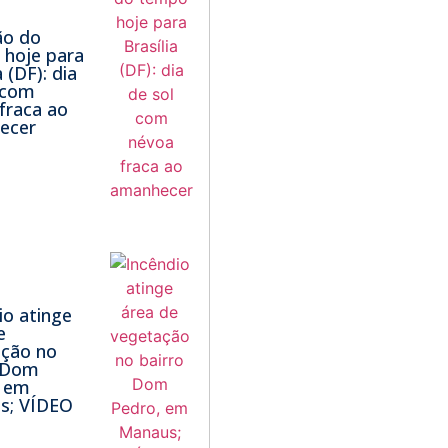
ão do
hoje para
a (DF): dia
 com
fraca ao
ecer
io atinge
e
ação no
o Dom
, em
s; VÍDEO