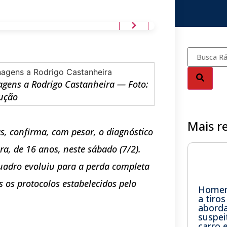
agens a Rodrigo Castanheira — Foto:
ução
Mais r
as, confirma, com pesar, o diagnóstico
ra, de 16 anos, neste sábado (7/2).
quadro evoluiu para a perda completa
s os protocolos estabelecidos pelo
Homem
a tiro
abord
suspe
carro