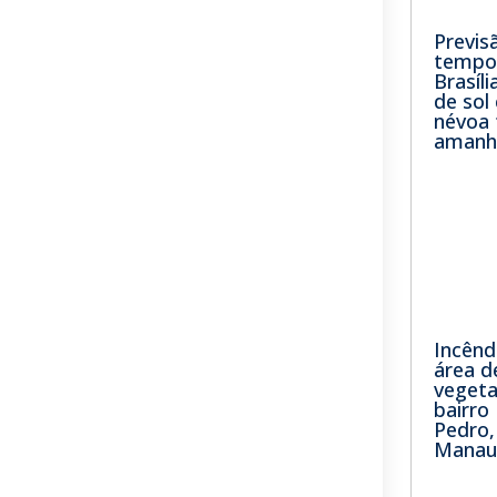
Previs
tempo 
Brasíli
de sol
névoa 
amanh
Incênd
área d
veget
bairr
Pedro
Manau