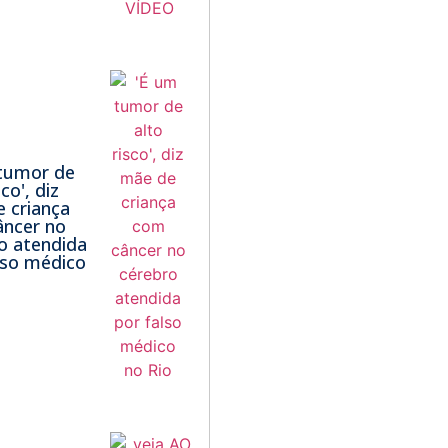
tumor de
sco', diz
 criança
ncer no
o atendida
lso médico