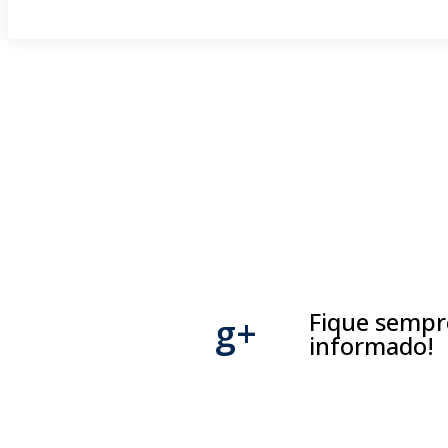
Fique semp
g+
informado!