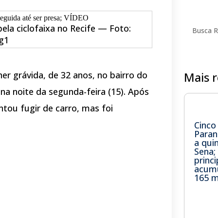
ela ciclofaixa no Recife — Foto:
g1
Mais 
r grávida, de 32 anos, no bairro do
na noite da segunda-feira (15). Após
ntou fugir de carro, mas foi
Cinco
Paran
a qui
Sena;
princi
acum
165 m