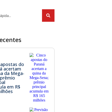
recentes
 apostas do
á acertam
na da Mega-
 prêmio
pal
ula em R$
ilhões