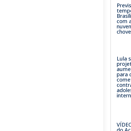
Previ
tempo
Brasíl
com 
nuven
chov
Lula 
proje
aume
para 
come
contr
adole
inter
VÍDEO
do Ac