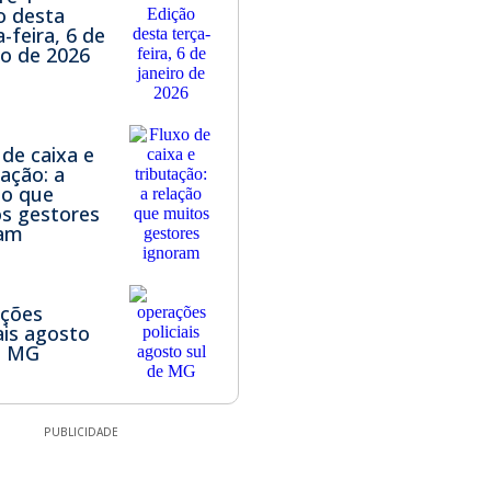
o desta
-feira, 6 de
o de 2026
 de caixa e
tação: a
ão que
s gestores
ram
ações
iais agosto
e MG
PUBLICIDADE