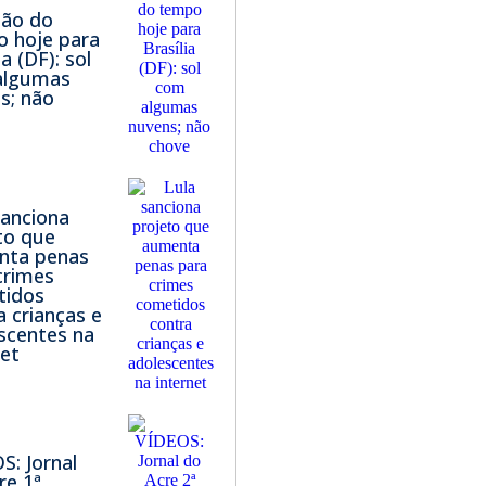
são do
 hoje para
ia (DF): sol
algumas
s; não
e
sanciona
to que
nta penas
crimes
tidos
a crianças e
scentes na
net
S: Jornal
re 1ª