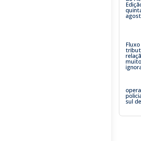
Ediçã
quinta
agost
Fluxo
tribu
relaç
muito
igno
oper
polic
sul d