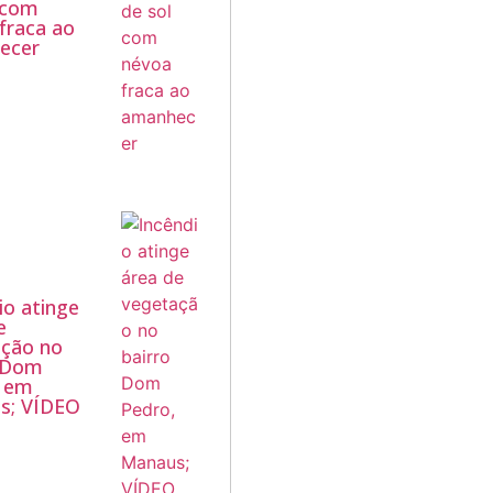
 com
fraca ao
ecer
io atinge
e
ação no
o Dom
, em
s; VÍDEO