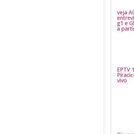
veja A
entrev
g1 e 
a part
EPTV 
Piraci
vivo