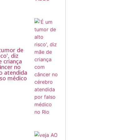
tumor de
sco', diz
 criança
ncer no
o atendida
lso médico