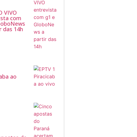
O VIVO
ista com
GloboNews
ir das 14h
1
caba ao