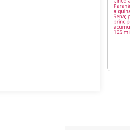
Cinco 
Paran
a quin
Sena; 
princip
acumu
165 mi