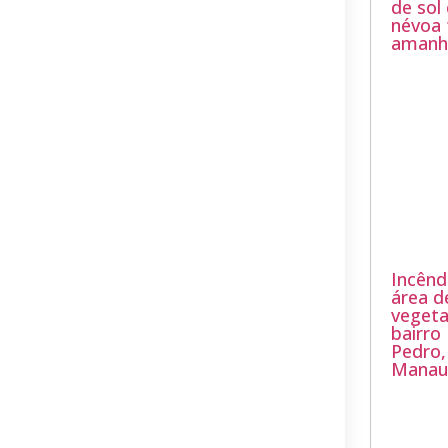
de sol
névoa 
amanh
Incênd
área d
veget
bairr
Pedro
Manau