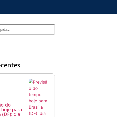
ecentes
ão do
hoje para
a (DF): dia