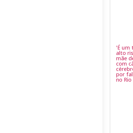
'É um 
alto ri
mãe de
com câ
cérebr
por fa
no Rio