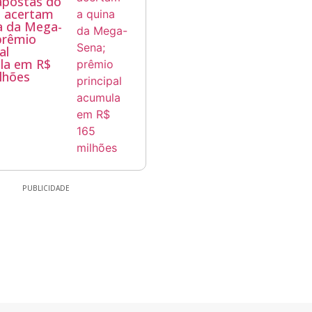
apostas do
á acertam
a da Mega-
prêmio
al
la em R$
lhões
PUBLICIDADE