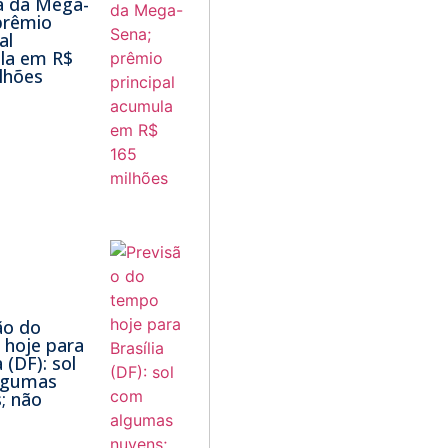
a da Mega-
prêmio
al
la em R$
lhões
ão do
hoje para
a (DF): sol
lgumas
; não