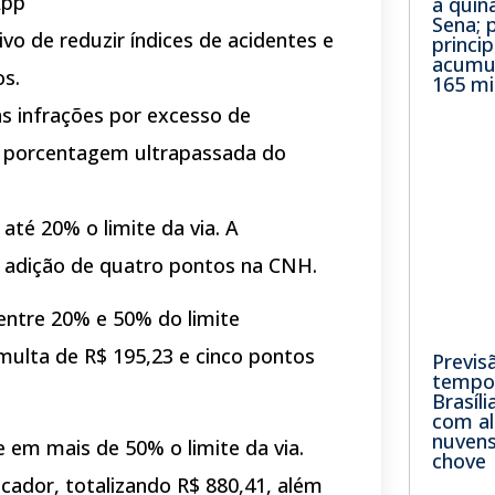
App
a quin
Sena; 
vo de reduzir índices de acidentes e
princip
acumu
s.
165 mi
 as infrações por excesso de
a porcentagem ultrapassada do
té 20% o limite da via. A
 a adição de quatro pontos na CNH.
entre 20% e 50% do limite
multa de R$ 195,23 e cinco pontos
Previs
tempo 
Brasíli
com a
nuvens
 em mais de 50% o limite da via.
chove
cador, totalizando R$ 880,41, além