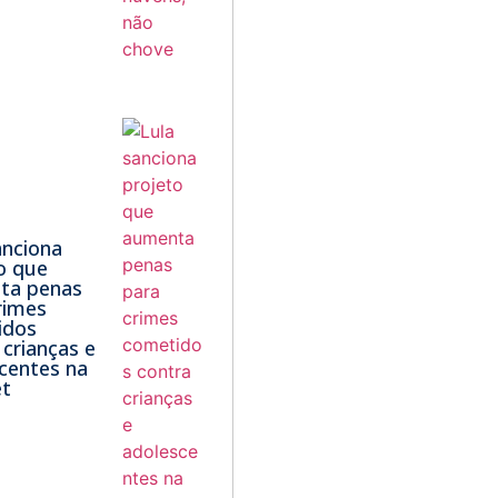
anciona
o que
ta penas
rimes
idos
 crianças e
centes na
et