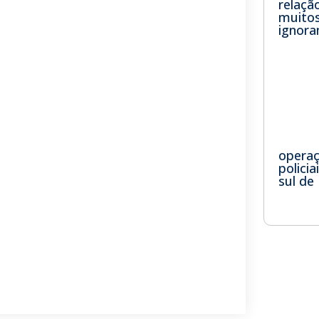
relaçã
muitos
ignor
opera
polici
sul de