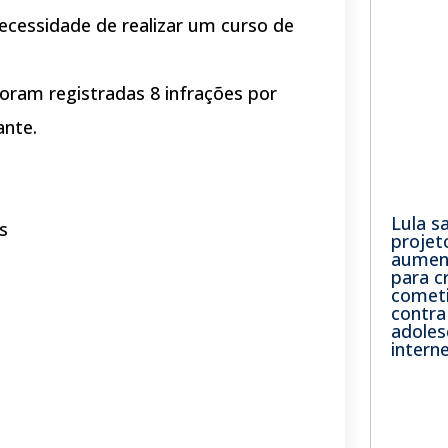
necessidade de realizar um curso de
oram registradas 8 infrações por
ante.
Lula s
s
projet
aumen
para c
comet
contra
adoles
intern