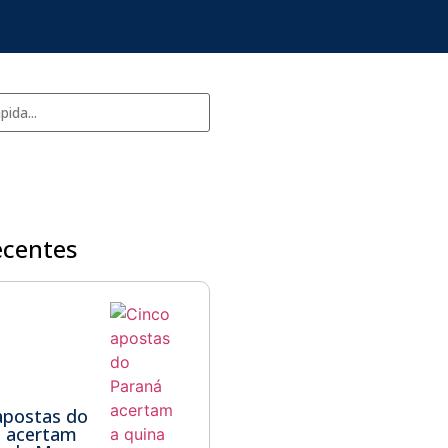
ecentes
apostas do
á acertam