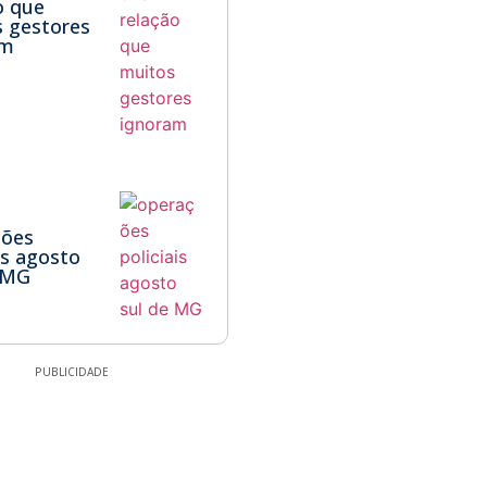
o que
 gestores
am
ções
ais agosto
 MG
PUBLICIDADE