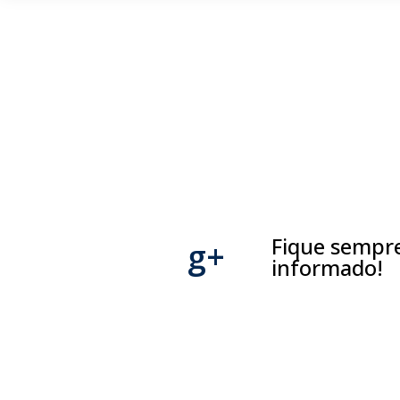
Fique sempr
g+
informado!