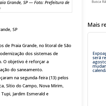
aia Grande, SP — Foto: Prefeitura de
e
Mais r
rande, SP
s de Praia Grande, no litoral de São
Expoa
modernização dos sistemas de
será r
 O objetivo é reforçar a
agost
mudan
ização do saneamento.
calend
aram na segunda-feira (13) pelos
ica, Sítio do Campo, Nova Mirim,
 Tupi, Jardim Esmerald e