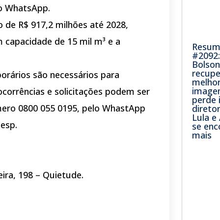
no WhatsApp.
 de R$ 917,2 milhões até 2028,
m capacidade de 15 mil m³ e a
Resumã
#2092:
Bolso
recupe
rários são necessários para
melhor
image
ocorrências e solicitações podem ser
perde 
mero 0800 055 0195, pelo WhastApp
direto
Lula e
besp.
se enc
mais
ira, 198 – Quietude.