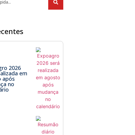
ecentes
gro 2026
ealizada em
o após
ça no
ário