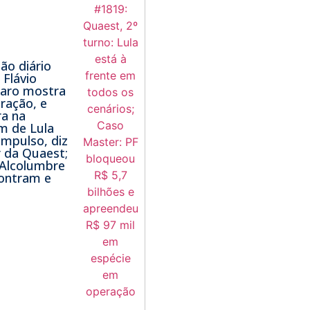
o diário
 Flávio
naro mostra
ração, e
a na
m de Lula
impulso, diz
r da Quaest;
 Alcolumbre
ontram e