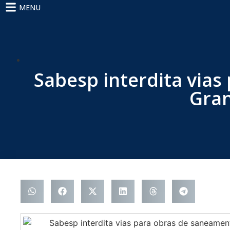
MENU
Sabesp interdita via
Gran