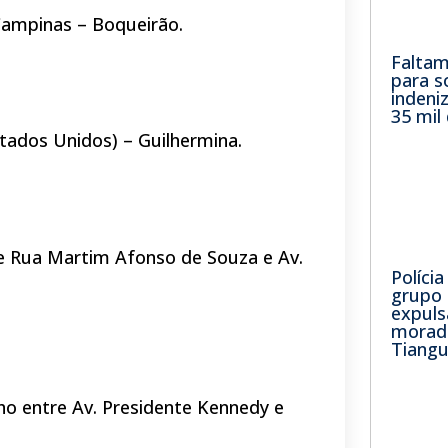
 Campinas – Boqueirão.
Faltam
para so
indeni
35 mil
stados Unidos) – Guilhermina.
re Rua Martim Afonso de Souza e Av.
Políci
grupo 
expuls
morad
Tiangu
echo entre Av. Presidente Kennedy e