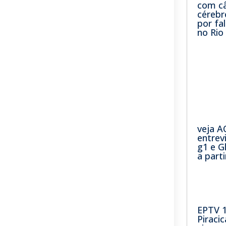
com câ
cérebr
por fa
no Rio
veja A
entrev
g1 e 
a part
EPTV 
Piraci