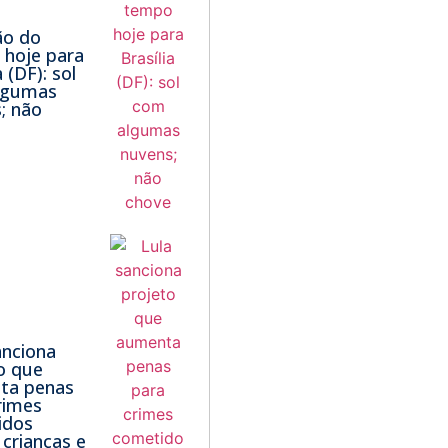
ão do
hoje para
a (DF): sol
lgumas
; não
anciona
o que
ta penas
rimes
idos
 crianças e