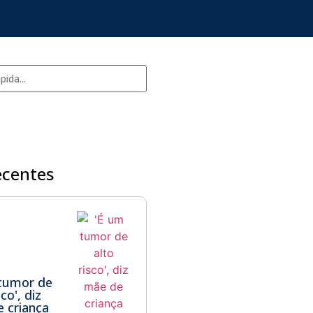
ecentes
tumor de
sco', diz
 criança