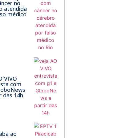
ncer no
o atendida
lso médico
O VIVO
ista com
GloboNews
ir das 14h
1
caba ao