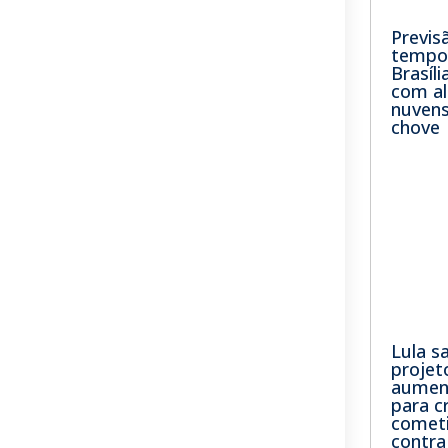
Previs
tempo 
Brasíli
com a
nuvens
chove
Lula s
projet
aumen
para c
comet
contra