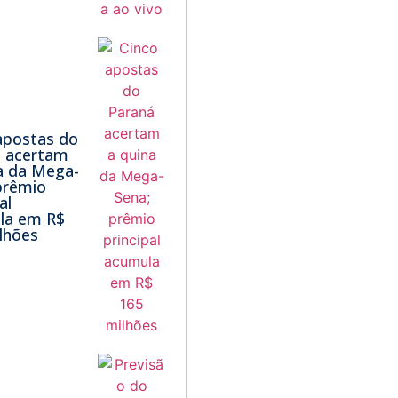
apostas do
á acertam
a da Mega-
prêmio
al
la em R$
lhões