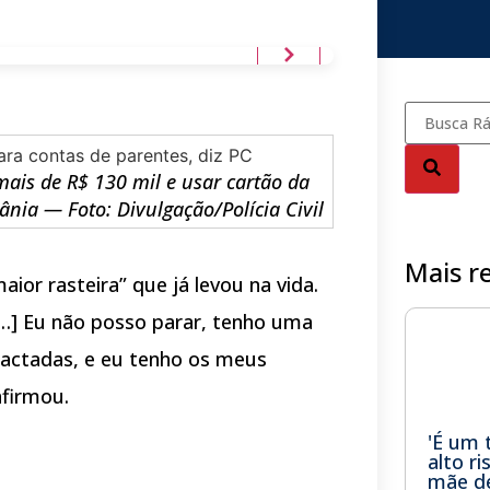
mais de R$ 130 mil e usar cartão da
ia — Foto: Divulgação/Polícia Civil
Mais r
aior rasteira” que já levou na vida.
[…] Eu não posso parar, tenho uma
pactadas, e eu tenho os meus
firmou.
'É um 
alto ri
mãe de