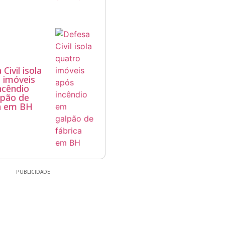
Civil isola
 imóveis
ncêndio
lpão de
a em BH
PUBLICIDADE