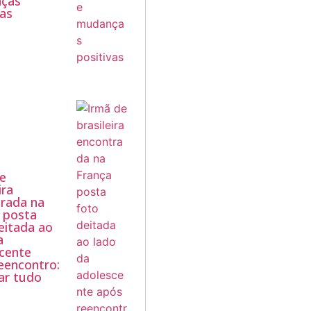
ças
vas
e
ira
rada na
 posta
eitada ao
a
cente
eencontro:
car tudo