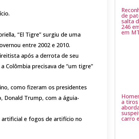
Recon
cio.
de pat
salta 
246 em
em M
riella, “El Tigre” surgiu de uma
governou entre 2002 e 2010.
ireitista após a derrota de seu
 a Colômbia precisava de “um tigre”
ino, como fizeram os presidentes
Homem
no, Donald Trump, com a águia-
a tiro
abord
suspe
carro
tificial e fogos de artifício no