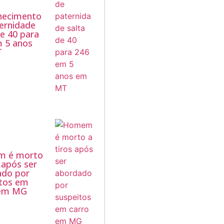
hecimento
ernidade
de 40 para
 5 anos
T
 é morto
s após ser
ado por
itos em
 em MG