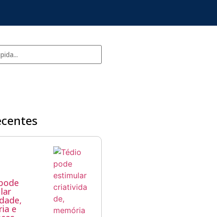
ecentes
 pode
lar
idade,
ia e