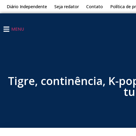
Diário Independente
Seja redator
Contato
Política de p
MENU
Tigre, continência, K-po
tu