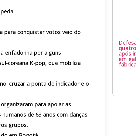
epeda
da para conquistar votos veio do
Defesa 
quatro
da enfadonha por alguns
após i
em ga
 sul-coreana K-pop, que mobiliza
fábric
o: cruzar a ponta do indicador e o
 organizaram para apoiar as
tos humanos de 63 anos com danças,
ros grupos.
udo em Bogotá.