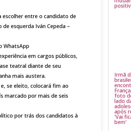
mudan
positi
 escolher entre o candidato de
ato de esquerda Iván Cepeda –
 no WhatsApp
experiência em cargos públicos,
ase teatral diante de seu
Irmã d
anha mais austera.
brasile
encont
e, se eleito, colocará fim ao
França
ís marcado por mais de seis
foto d
lado d
adoles
após r
lítico por trás dos candidatos à
'Vai fi
bem'