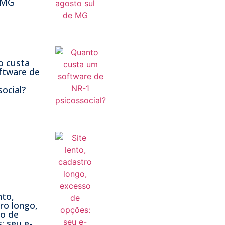
 MG
o custa
ftware de
social?
nto,
ro longo,
o de
: seu e-