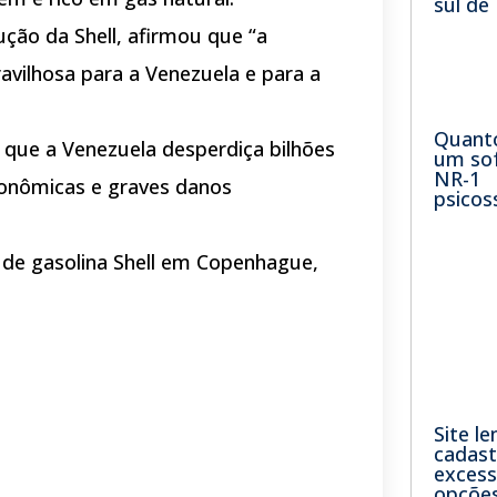
sul de
ução da Shell, afirmou que “a
vilhosa para a Venezuela e para a
Quant
 que a Venezuela desperdiça bilhões
um so
NR-1
conômicas e graves danos
psicos
de gasolina Shell em Copenhague,
Site le
cadast
excess
opções