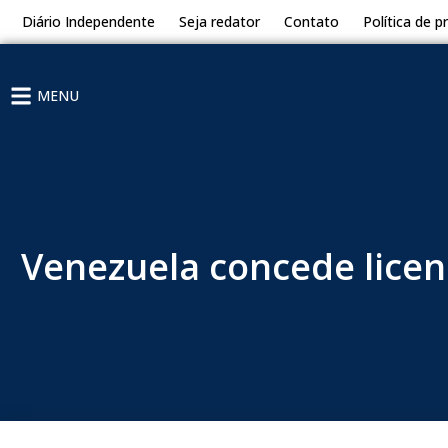
Diário Independente
Seja redator
Contato
Política de p
MENU
Venezuela concede licenç