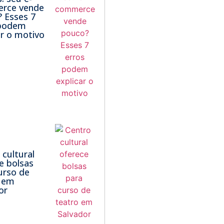
rce vende
 Esses 7
 podem
ar o motivo
 cultural
e bolsas
urso de
o em
or