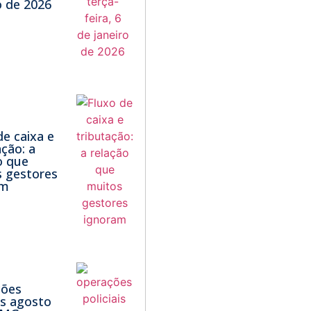
 de 2026
de caixa e
ação: a
o que
 gestores
am
ções
ais agosto