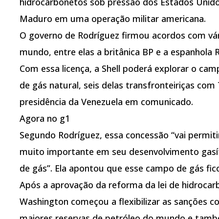
hidrocarbonetos sob pressão dos Estados Unido
Maduro em uma operação militar americana.
O governo de Rodríguez firmou acordos com vária
mundo, entre elas a britânica BP e a espanhola R
Com essa licença, a Shell poderá explorar o ca
de gás natural, seis delas transfronteiriças co
presidência da Venezuela em comunicado.
Agora no g1
Segundo Rodríguez, essa concessão “vai permit
muito importante em seu desenvolvimento gas
de gás”. Ela apontou que esse campo de gás fi
Após a aprovação da reforma da lei de hidrocarb
Washington começou a flexibilizar as sanções co
maiores reservas de petróleo do mundo e també