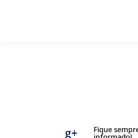
Fique sempr
g+
informado!