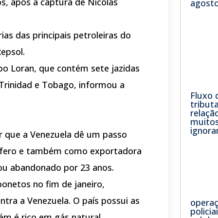
s, após a captura de Nicolás
agosto
s das principais petroleiras do
epsol.
mpo Loran, que contém sete jazidas
m Trinidad e Tobago, informou a
Fluxo 
tribut
relaçã
muitos
ignor
ir que a Venezuela dê um passo
ífero e também como exportadora
cou abandonado por 23 anos.
onetos no fim de janeiro,
ntra a Venezuela. O país possui as
opera
polici
m é rico em gás natural.