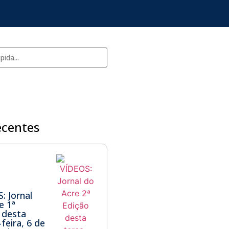
ecentes
: Jornal
e 1ª
 desta
feira, 6 de