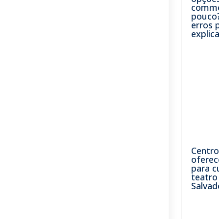
comme
pouco?
erros
explic
Centro
oferec
para c
teatr
Salvad