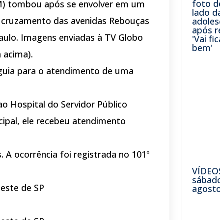
foto d
CM) tombou após se envolver em um
lado d
no cruzamento das avenidas Rebouças
adoles
após r
aulo. Imagens enviadas à TV Globo
'Vai fi
bem'
 acima).
eguia para o atendimento de uma
o Hospital do Servidor Público
ipal, ele recebeu atendimento
. A ocorrência foi registrada no 101º
VÍDEO
sábado
este de SP
agosto