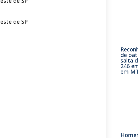
este de SP
este de SP
Recon
de pat
salta 
246 em
em M
Homem