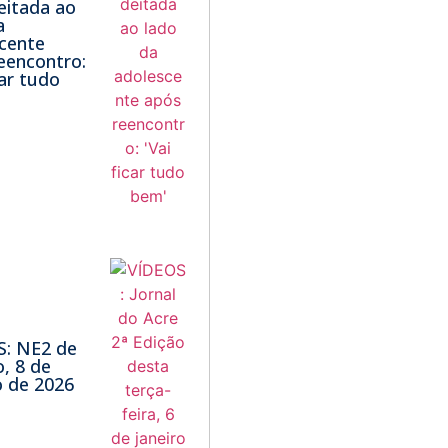
eitada ao
a
cente
eencontro:
car tudo
S: NE2 de
, 8 de
 de 2026