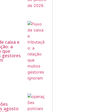
de caixa e
ação: a
o que
 gestores
am
ções
ais agosto