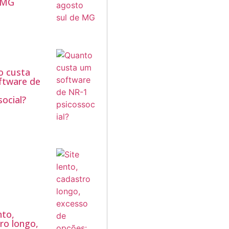
 MG
o custa
ftware de
social?
nto,
ro longo,