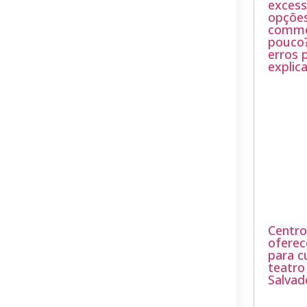
excess
opções
comme
pouco?
erros
explic
Centro
oferec
para c
teatr
Salvad