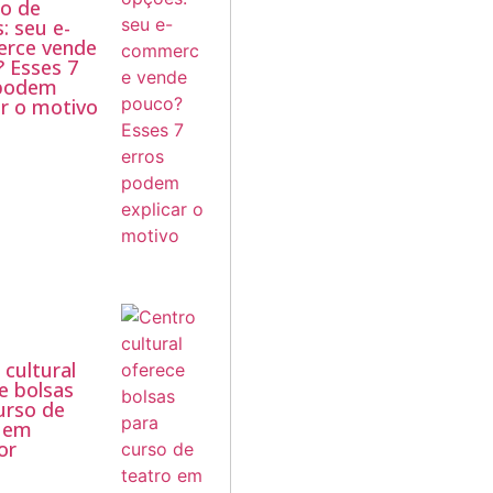
o de
: seu e-
rce vende
 Esses 7
 podem
ar o motivo
 cultural
e bolsas
urso de
o em
or