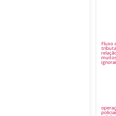
Fluxo 
tribut
relaçã
muitos
ignor
opera
polici