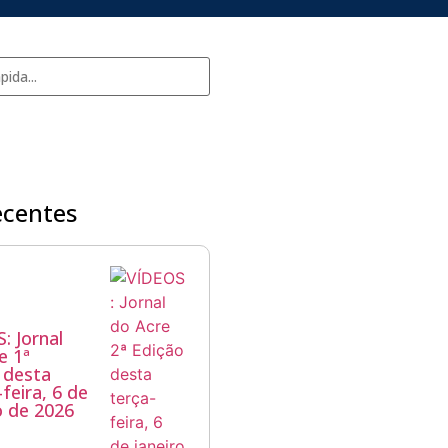
ecentes
: Jornal
e 1ª
 desta
feira, 6 de
 de 2026