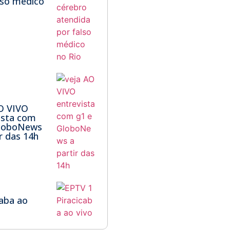
lso médico
O VIVO
ista com
GloboNews
ir das 14h
1
caba ao