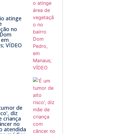
io atinge
e
ação no
o Dom
, em
s; VÍDEO
tumor de
sco', diz
 criança
ncer no
o atendida