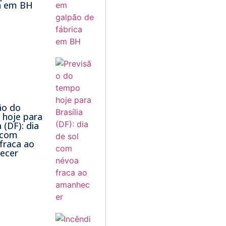
a em BH
ão do
hoje para
a (DF): dia
 com
fraca ao
ecer