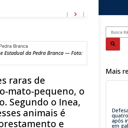
ue Estadual da Pedra Branca — Foto:
Mais r
s raras de
do-mato-pequeno, o
o. Segundo o Inea,
sses animais é
Defesa 
quatro
após i
lorestamento e
em ga