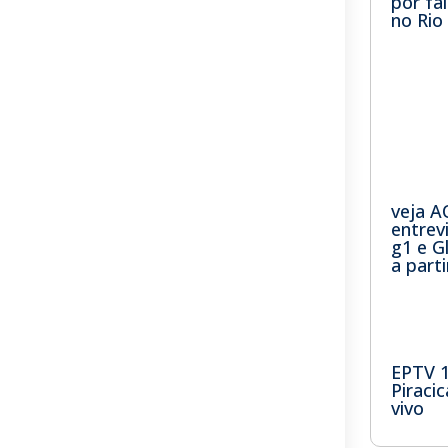
por fa
no Rio
veja A
entrev
g1 e 
a part
EPTV 
Piraci
vivo