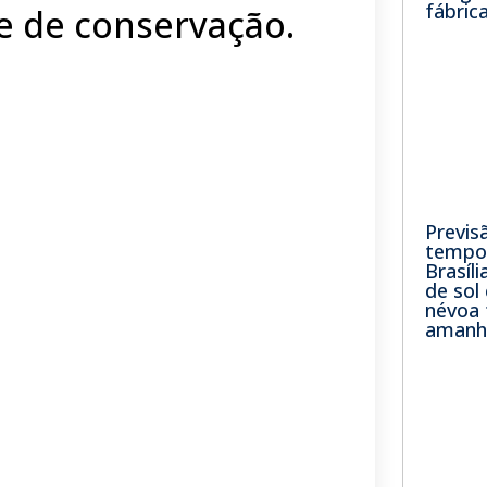
fábric
e de conservação.
Previs
tempo 
Brasíli
de sol
névoa 
amanh