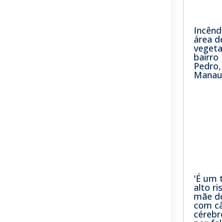
Incênd
área d
veget
bairr
Pedro
Manau
'É um 
alto ri
mãe de
com câ
cérebr