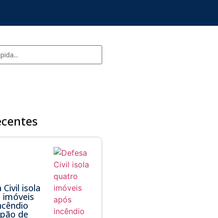
ecentes
Civil isola
 imóveis
ncêndio
lpão de