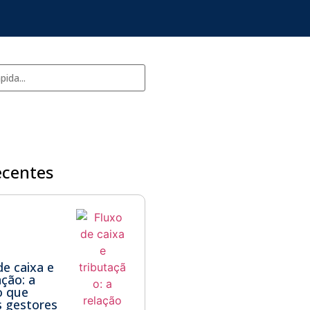
ecentes
de caixa e
ação: a
o que
 gestores