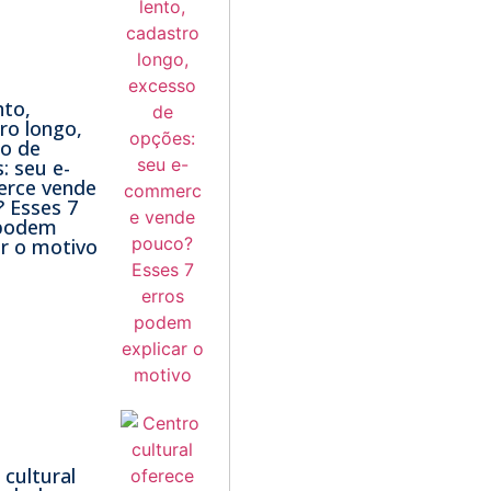
nto,
ro longo,
o de
: seu e-
rce vende
 Esses 7
 podem
ar o motivo
 cultural