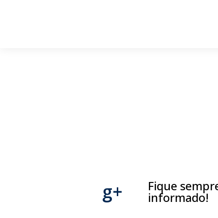
Fique sempr
g+
informado!