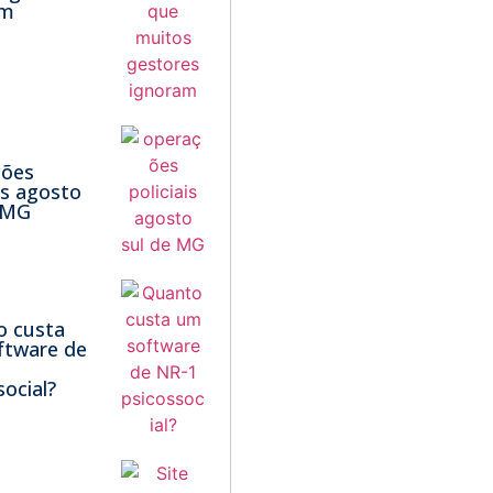
am
ções
ais agosto
 MG
o custa
ftware de
social?