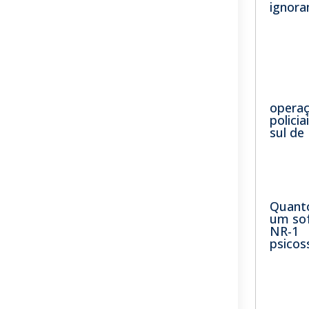
ignor
opera
polici
sul de
Quant
um so
NR-1
psicos