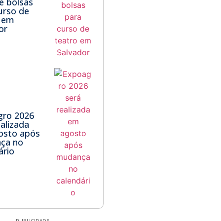
e bolsas
urso de
o em
or
gro 2026
ealizada
osto após
ça no
ário