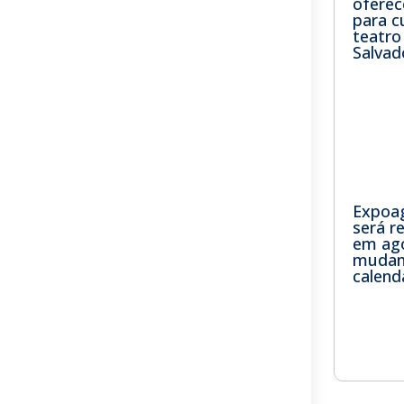
oferec
para c
teatr
Salvad
Expoa
será r
em ag
mudan
calend