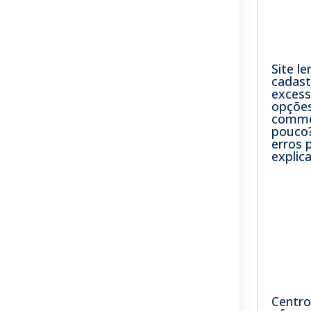
Site le
cadast
excess
opções
comme
pouco?
erros
explic
Centro